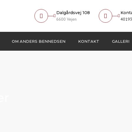
Dalgårdsvej 108
Kont
6600 Vejen
4019
OM ANDERS BENNEDSEN
KONTAKT
GALLERI
Grønt regnskab
Resultater
Miljø politik
Kronologi
er
Familie traditioner