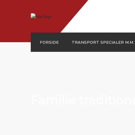
FORSIDE
TRANSPORT SPECIALER M.M.
Grus
Kosand
Knust asfalt
Sand
Familie tradition