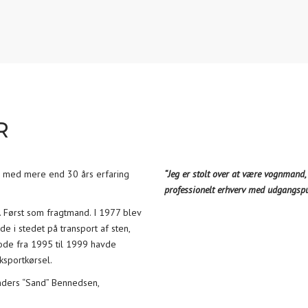
R
 med mere end 30 års erfaring
“Jeg er stolt over at være vognmand, 
professionelt erhverv med udgangspun
. Først som fragtmand. I 1977 blev
e i stedet på transport af sten,
ode fra 1995 til 1999 havde
ksportkørsel.
nders “Sand” Bennedsen,