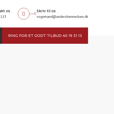
akt os
Skriv til os
3113
vognmand@andersbennedsen.dk
RING FOR ET GODT TILBUD 40 19 31 13