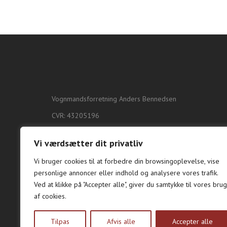
Vognmandsforretning Anders Bennedsen
CVR: 43205196
Dalgårdsvej 108
Vi værdsætter dit privatliv
6600 Vejen
Tlf.:
40 19 31 13
Vi bruger cookies til at forbedre din browsingoplevelse, vise
personlige annoncer eller indhold og analysere vores trafik.
Mail:
vognmand@andersbennedsen.dk
Ved at klikke på "Accepter alle", giver du samtykke til vores brug
af cookies.
Tilpas
Afvis alle
Accepter alle