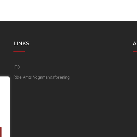
LINKS
A
ITD
Ribe Amts Vognmandsforening